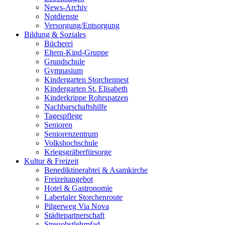
News-Archiv
Notdienste
Versorgung/Entsorgung
Bildung & Soziales
Bücherei
Eltern-Kind-Gruppe
Grundschule
Gymnasium
Kindergarten Storchennest
Kindergarten St. Elisabeth
Kinderkrippe Rohrspatzen
Nachbarschaftshilfe
Tagespflege
Senioren
Seniorenzentrum
Volkshochschule
Kriegsgräberfürsorge
Kultur & Freizeit
Benediktinerabtei & Asamkirche
Freizeitangebot
Hotel & Gastronomie
Labertaler Storchenroute
Pilgerweg Via Nova
Städtepartnerschaft
Streuobstlehrpfad