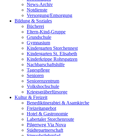
News-Archiv
Notdienste
Versorgung/Entsorgung
Bildung & Soziales
Bücherei
Eltern-Kind-Gruppe
Grundschule
Gymnasium
Kindergarten Storchennest
Kindergarten St. Elisabeth
Kinderkrippe Rohrspatzen
Nachbarschaftshilfe
Tagespflege
Senioren
Seniorenzentrum
Volkshochschule
Kriegsgräberfürsorge
Kultur & Freizeit
Benediktinerabtei & Asamkirche
Freizeitangebot
Hotel & Gastronomie
Labertaler Storchenroute
Pilgerweg Via Nova
Städtepartnerschaft
Streuobstlehrpfad