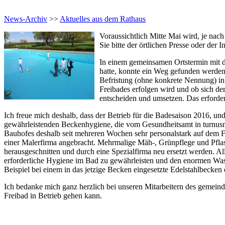
News-Archiv
>>
Aktuelles aus dem Rathaus
Voraussichtlich Mitte Mai wird, je nac
Sie bitte der örtlichen Presse oder de
In einem gemeinsamen Ortstermin mit d
hatte, konnte ein Weg gefunden werden,
Befristung (ohne konkrete Nennung) in
Freibades erfolgen wird und ob sich der
entscheiden und umsetzen. Das erforde
Ich freue mich deshalb, dass der Betrieb für die Badesaison 2016, un
gewährleistenden Beckenhygiene, die vom Gesundheitsamt in turnusm
Bauhofes deshalb seit mehreren Wochen sehr personalstark auf dem 
einer Malerfirma angebracht. Mehrmalige Mäh-, Grünpflege und Pfl
herausgeschnitten und durch eine Spezialfirma neu ersetzt werden. 
erforderliche Hygiene im Bad zu gewährleisten und den enormen Was
Beispiel bei einem in das jetzige Becken eingesetzte Edelstahlbecken d
Ich bedanke mich ganz herzlich bei unseren Mitarbeitern des gemeind
Freibad in Betrieb gehen kann.