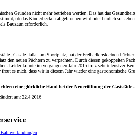
ischen Gründen nicht mehr betrieben werden. Das hat das Gesundheits
stimmt, ob das Kinderbecken abgebrochen wird oder baulich so stehen
els Bauzaun erforderlich.
tstätte „Casale Italia“ am Sportplatz, hat der Freibadkiosk einen Päc
latz den neuen Pächtern zu verpachten. Durch diesen gekoppelten Pacht
aben. Leider konnte im vergangenen Jahr 2015 trotz sehr intensiver B
freut es mich, dass wir in diesem Jahr wieder eine gastronomische Gr
chtern eine glückliche Hand bei der Neueröffnung der Gaststätte
eändert am: 22.4.2016
rservice
 Bahnverbindungen