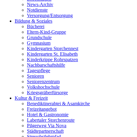
News-Archiv
Notdienste
Versorgung/Entsorgung
Bildung & Soziales
Bücherei
Eltern-Kind-Gruppe
Grundschule
Gymnasium
Kindergarten Storchennest
Kindergarten St. Elisabeth
Kinderkrippe Rohrspatzen
Nachbarschaftshilfe
Tagespflege
Senioren
Seniorenzentrum
Volkshochschule
Kriegsgräberfürsorge
Kultur & Freizeit
Benediktinerabtei & Asamkirche
Freizeitangebot
Hotel & Gastronomie
Labertaler Storchenroute
Pilgerweg Via Nova
Städtepartnerschaft
Streuobstlehrpfad