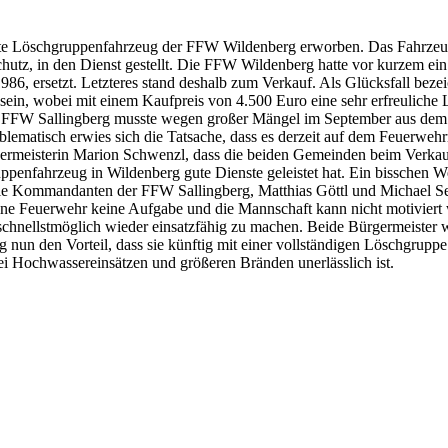
e Löschgruppenfahrzeug der FFW Wildenberg erworben. Das Fahrzeug w
hutz, in den Dienst gestellt. Die FFW Wildenberg hatte vor kurzem ei
6, ersetzt. Letzteres stand deshalb zum Verkauf. Als Glücksfall beze
ein, wobei mit einem Kaufpreis von 4.500 Euro eine sehr erfreuliche
der FFW Sallingberg musste wegen großer Mängel im September aus d
lematisch erwies sich die Tatsache, dass es derzeit auf dem Feuerweh
ermeisterin Marion Schwenzl, dass die beiden Gemeinden beim Verkau
penfahrzeug in Wildenberg gute Dienste geleistet hat. Ein bisschen W
 Kommandanten der FFW Sallingberg, Matthias Göttl und Michael Sedlma
ne Feuerwehr keine Aufgabe und die Mannschaft kann nicht motiviert w
chnellstmöglich wieder einsatzfähig zu machen. Beide Bürgermeister w
 nun den Vorteil, dass sie künftig mit einer vollständigen Löschgru
ei Hochwassereinsätzen und größeren Bränden unerlässlich ist.