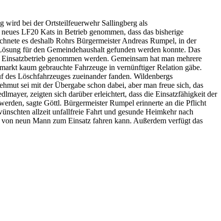
ird bei der Ortsteilfeuerwehr Sallingberg als
n neues LF20 Kats in Betrieb genommen, dass das bisherige
ichnete es deshalb Rohrs Bürgermeister Andreas Rumpel, in der
 Lösung für den Gemeindehaushalt gefunden werden konnte. Das
em Einsatzbetrieb genommen werden. Gemeinsam hat man mehrere
rmarkt kaum gebrauchte Fahrzeuge in vernünftiger Relation gäbe.
f des Löschfahrzeuges zueinander fanden. Wildenbergs
ehmut sei mit der Übergabe schon dabei, aber man freue sich, das
yer, zeigten sich darüber erleichtert, dass die Einsatzfähigkeit der
erden, sagte Göttl. Bürgermeister Rumpel erinnerte an die Pflicht
ünschten allzeit unfallfreie Fahrt und gesunde Heimkehr nach
ppe von neun Mann zum Einsatz fahren kann. Außerdem verfügt das