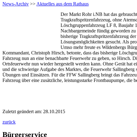
News-Archiv
>>
Aktuelles aus dem Rathaus
Der Markt Rohr i.NB hat das gebraucht
Tragkraftspritzenfahrzeug, ohne Atemsc
Löschgruppenfahrzeug LF 8, Baujahr 198
Nachbargemeinde fündig geworden zu s
bisherige Tragkraftspritzenfahrzeug 
Lösungsmöglichkeiten gesucht. Als prob
Umso mehr freute es Wildenbergs Bürg
Kommandant, Christoph Hirsch, betonte, dass das bisherige Löschgrup
Fahrzeug nun an eine benachbarte Feuerwehr zu geben, so Hirsch. Die
Ortsfeuerwehr nun wieder hergestellt werden kann. Ohne Gerät hat ei
und die schwierige Aufgabe des Marktes, die Feuerwehr Sallingberg s
Übungen und Einsätzen. Für die FFW Sallingberg bringt das Fahrzeug
Fahrzeug über eine zusätzliche, leistungsstarke Frontbaupumpe, die b
Zuletzt geändert am: 28.10.2015
zurück
Bürgerservice