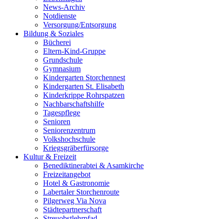
News-Archiv
Notdienste
Versorgung/Entsorgung
Bildung & Soziales
Bücherei
Eltern-Kind-Gruppe
Grundschule
Gymnasium
Kindergarten Storchennest
Kindergarten St. Elisabeth
Kinderkrippe Rohrspatzen
Nachbarschaftshilfe
Tagespflege
Senioren
Seniorenzentrum
Volkshochschule
Kriegsgräberfürsorge
Kultur & Freizeit
Benediktinerabtei & Asamkirche
Freizeitangebot
Hotel & Gastronomie
Labertaler Storchenroute
Pilgerweg Via Nova
Städtepartnerschaft
Streuobstlehrpfad