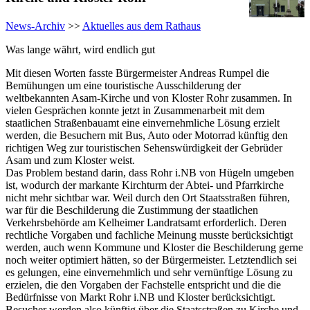
News-Archiv
>>
Aktuelles aus dem Rathaus
Was lange währt, wird endlich gut
Mit diesen Worten fasste Bürgermeister Andreas Rumpel die
Bemühungen um eine touristische Ausschilderung der
weltbekannten Asam-Kirche und von Kloster Rohr zusammen. In
vielen Gesprächen konnte jetzt in Zusammenarbeit mit dem
staatlichen Straßenbauamt eine einvernehmliche Lösung erzielt
werden, die Besuchern mit Bus, Auto oder Motorrad künftig den
richtigen Weg zur touristischen Sehenswürdigkeit der Gebrüder
Asam und zum Kloster weist.
Das Problem bestand darin, dass Rohr i.NB von Hügeln umgeben
ist, wodurch der markante Kirchturm der Abtei- und Pfarrkirche
nicht mehr sichtbar war. Weil durch den Ort Staatsstraßen führen,
war für die Beschilderung die Zustimmung der staatlichen
Verkehrsbehörde am Kelheimer Landratsamt erforderlich. Deren
rechtliche Vorgaben und fachliche Meinung musste berücksichtigt
werden, auch wenn Kommune und Kloster die Beschilderung gerne
noch weiter optimiert hätten, so der Bürgermeister. Letztendlich sei
es gelungen, eine einvernehmlich und sehr vernünftige Lösung zu
erzielen, die den Vorgaben der Fachstelle entspricht und die die
Bedürfnisse von Markt Rohr i.NB und Kloster berücksichtigt.
Besucher werden also künftig über die Staatsstraßen zu Kirche und