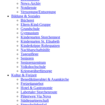
News-Archiv
Notdienste
Versorgung/Entsorgung
Bildung & Soziales
Bücherei
Eltern-Kind-Gruppe
Grundschule
Gymnasium
Kindergarten Storchennest
Kindergarten St. Elisabeth
Kinderkrippe Rohrspatzen
Nachbarschaftshilfe
Tagespflege
Senioren
Seniorenzentrum
Volkshochschule
Kriegsgräberfürsorge
Kultur & Freizeit
Benediktinerabtei & Asamkirche
Freizeitangebot
Hotel & Gastronomie
Labertaler Storchenroute
Pilgerweg Via Nova
Städtepartnerschaft
Streuobstlehrpfad