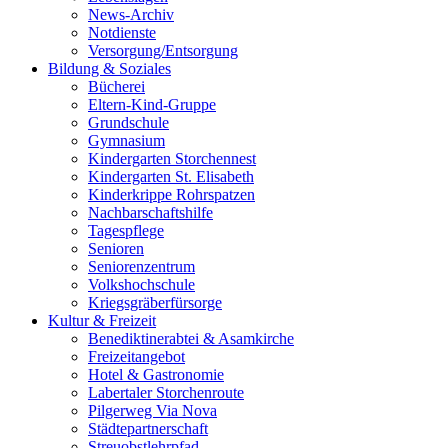
News-Archiv
Notdienste
Versorgung/Entsorgung
Bildung & Soziales
Bücherei
Eltern-Kind-Gruppe
Grundschule
Gymnasium
Kindergarten Storchennest
Kindergarten St. Elisabeth
Kinderkrippe Rohrspatzen
Nachbarschaftshilfe
Tagespflege
Senioren
Seniorenzentrum
Volkshochschule
Kriegsgräberfürsorge
Kultur & Freizeit
Benediktinerabtei & Asamkirche
Freizeitangebot
Hotel & Gastronomie
Labertaler Storchenroute
Pilgerweg Via Nova
Städtepartnerschaft
Streuobstlehrpfad