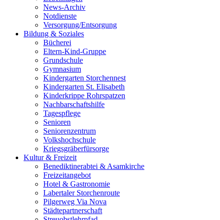
News-Archiv
Notdienste
Versorgung/Entsorgung
Bildung & Soziales
Bücherei
Eltern-Kind-Gruppe
Grundschule
Gymnasium
Kindergarten Storchennest
Kindergarten St. Elisabeth
Kinderkrippe Rohrspatzen
Nachbarschaftshilfe
Tagespflege
Senioren
Seniorenzentrum
Volkshochschule
Kriegsgräberfürsorge
Kultur & Freizeit
Benediktinerabtei & Asamkirche
Freizeitangebot
Hotel & Gastronomie
Labertaler Storchenroute
Pilgerweg Via Nova
Städtepartnerschaft
Streuobstlehrpfad