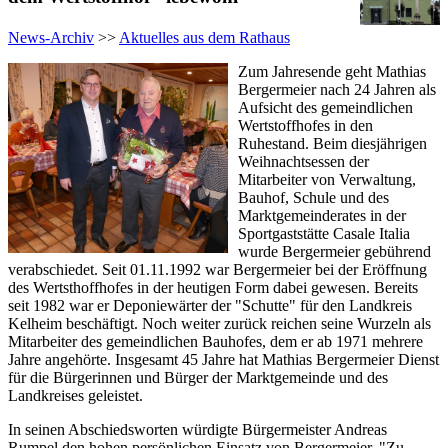
News-Archiv
>>
Aktuelles aus dem Rathaus
Zum Jahresende geht Mathias
Bergermeier nach 24 Jahren als
Aufsicht des gemeindlichen
Wertstoffhofes in den
Ruhestand. Beim diesjährigen
Weihnachtsessen der
Mitarbeiter von Verwaltung,
Bauhof, Schule und des
Marktgemeinderates in der
Sportgaststätte Casale Italia
wurde Bergermeier gebührend
verabschiedet. Seit 01.11.1992 war Bergermeier bei der Eröffnung
des Wertsthoffhofes in der heutigen Form dabei gewesen. Bereits
seit 1982 war er Deponiewärter der "Schutte" für den Landkreis
Kelheim beschäftigt. Noch weiter zurück reichen seine Wurzeln als
Mitarbeiter des gemeindlichen Bauhofes, dem er ab 1971 mehrere
Jahre angehörte. Insgesamt 45 Jahre hat Mathias Bergermeier Dienst
für die Bürgerinnen und Bürger der Marktgemeinde und des
Landkreises geleistet.
In seinen Abschiedsworten würdigte Bürgermeister Andreas
Rumpel den hohen persönlichen Einsatz von Bergermeier. "Zu