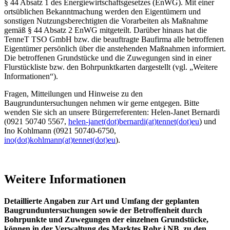
§ 44 Absatz 1 des Energiewirtschaftsgesetzes (EnWG). Mit einer
ortsüblichen Bekanntmachung werden den Eigentümern und
sonstigen Nutzungsberechtigten die Vorarbeiten als Maßnahme
gemäß § 44 Absatz 2 EnWG mitgeteilt. Darüber hinaus hat die
TenneT TSO GmbH bzw. die beauftragte Baufirma alle betroffenen
Eigentümer persönlich über die anstehenden Maßnahmen informiert.
Die betroffenen Grundstücke und die Zuwegungen sind in einer
Flurstückliste bzw. den Bohrpunktkarten dargestellt (vgl. „Weitere
Informationen“).
Fragen, Mitteilungen und Hinweise zu den
Baugrunduntersuchungen nehmen wir gerne entgegen. Bitte
wenden Sie sich an unsere Bürgerreferenten: Helen-Janet Bernardi
(0921 50740 5567,
helen-janet(dot)bernardi(at)tennet(dot)eu
) und
Ino Kohlmann (0921 50740-6750,
ino(dot)kohlmann(at)tennet(dot)eu
).
Weitere Informationen
Detaillierte Angaben zur Art und Umfang der geplanten
Baugrunduntersuchungen sowie der Betroffenheit durch
Bohrpunkte und Zuwegungen der einzelnen Grundstücke,
können in der Verwaltung des Marktes Rohr i.NB zu den