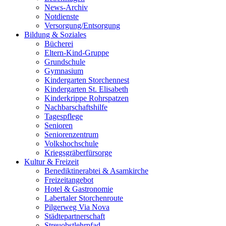
News-Archiv
Notdienste
Versorgung/Entsorgung
Bildung & Soziales
Bücherei
Eltern-Kind-Gruppe
Grundschule
Gymnasium
Kindergarten Storchennest
Kindergarten St. Elisabeth
Kinderkrippe Rohrspatzen
Nachbarschaftshilfe
Tagespflege
Senioren
Seniorenzentrum
Volkshochschule
Kriegsgräberfürsorge
Kultur & Freizeit
Benediktinerabtei & Asamkirche
Freizeitangebot
Hotel & Gastronomie
Labertaler Storchenroute
Pilgerweg Via Nova
Städtepartnerschaft
Streuobstlehrpfad