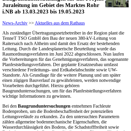
Juraleitung im Gebiet des Marktes Rohr
i.NB ab 13.03.2023 bis 19.05.2023
News-Archiv
>>
Aktuelles aus dem Rathaus
Als zuständiger Übertragungsnetzbetreiber in der Region plant die
TenneT TSO GmbH den Bau der neuen 380-kV-Leitung von
Raitersaich nach Altheim und damit den Ersatz der bestehenden
Leitung. Durch die Landesplanerische Beurteilung wurde das
Raumordnungsverfahren im Juni 2022 abgeschlossen. Nun laufen
die Vorbereitungen für das Genehmigungsverfahren, das sogenannte
Planfeststellungsverfahren. Der geplante Ersatzneubau umfasst
verschiedene Freileitungs- und Erdkabelabschnitte sowie UW-
Standorte. Als Grundlage für die weitere Planung und um später
einen zügigen Bauverlauf zu gewährleisten, werden notwendige
Vorarbeiten durchgeführt. Hierzu gehören
Baugrunduntersuchungen, um für das Planfeststellungsverfahren
wichtige Informationen zu gewinnen.
Bei den
Baugrunduntersuchungen
entnehmen Fachleute
Bodenproben, um die Bodenbeschaffenheit der potenziellen
Leitungsverläufe zu erkunden. Zu den untersuchten Parametern
zählen allgemeine bodenmechanische Eigenschaften, die
Wasserdurchlässigkeit des Bodens, die Schadstofffreiheit sowie