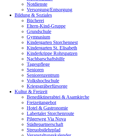
Notdienste
Versorgung/Entsorgung
Bildung & Soziales
Bücherei
Eltern-Kind-Gruppe
Grundschule
Gymnasium
Kindergarten Storchennest
Kindergarten St. Elisabeth
Kinderkrippe Rohrspatzen
Nachbarschaftshilfe
Tagespflege
Senioren
Seniorenzentrum
Volkshochschule
Kriegsgräberfürsorge
Kultur & Freizeit
Benediktinerabtei & Asamkirche
Freizeitangebot
Hotel & Gastronomie
Labertaler Storchenroute
Pilgerweg Via Nova
Städtepartnerschaft
Streuobstlehrpfad
Veranstaltungskalender