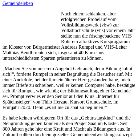
Gemeindeleben
Nach einem schlanken, aber
erfolgreichen Probelauf vom
Volksbildungswerk (vbw) zur
Volkshochschule (vhs) vor einem Jahr
stellte nun die frischgebackene VHS
Rohr ein attraktives Kursprogramm
im Kloster vor. Bürgermeister Andreas Rumpel und VHS-Leiter
Matthias Bendl freuten sich, insgesamt 40 Kurse aus
unterschiedlichsten Sparten präsentieren zu können.
„Machen Sie von unserem Angebot Gebrauch, denn Bildung lohnt
sich!“, forderte Rumpel in seiner Begrüßung die Besucher auf. Mit
einer Anekdote, bei der ihm ein älterer Herr gestanden habe, noch
immer Briefe zu schreiben, weil er keinen Computer habe, bestätigte
sich für Rumpel, wie wichtig der Bildungsauftrag einer Gemeinde
sei. Prompt verwies er den Senior auf den Kurs „Internet für
Späteinsteiger“ von Thilo Herzau, Kursort Grundschule, im
Frühjahr 2020. Denn „es ist nie zu spät zu beginnen!“
Es habe keinen würdigeren Ort für das „Geburtstagskind“ und die
Neugründung geben können als den Prager Saal im Kloster. Seit
800 Jahren gehe hier eine Kraft und Macht als Bildungsort aus. In
Zukunft sollten durch ein gezieltes Gemeindeentwicklungskonzept