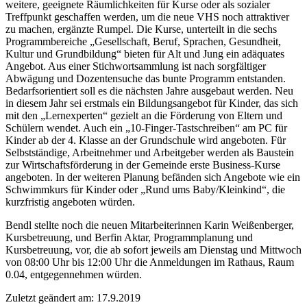
weitere, geeignete Räumlichkeiten für Kurse oder als sozialer
Treffpunkt geschaffen werden, um die neue VHS noch attraktiver
zu machen, ergänzte Rumpel. Die Kurse, unterteilt in die sechs
Programmbereiche „Gesellschaft, Beruf, Sprachen, Gesundheit,
Kultur und Grundbildung“ bieten für Alt und Jung ein adäquates
Angebot. Aus einer Stichwortsammlung ist nach sorgfältiger
Abwägung und Dozentensuche das bunte Programm entstanden.
Bedarfsorientiert soll es die nächsten Jahre ausgebaut werden. Neu
in diesem Jahr sei erstmals ein Bildungsangebot für Kinder, das sich
mit den „Lernexperten“ gezielt an die Förderung von Eltern und
Schülern wendet. Auch ein „10-Finger-Tastschreiben“ am PC für
Kinder ab der 4. Klasse an der Grundschule wird angeboten. Für
Selbstständige, Arbeitnehmer und Arbeitgeber werden als Baustein
zur Wirtschaftsförderung in der Gemeinde erste Business-Kurse
angeboten. In der weiteren Planung befänden sich Angebote wie ein
Schwimmkurs für Kinder oder „Rund ums Baby/Kleinkind“, die
kurzfristig angeboten würden.
Bendl stellte noch die neuen Mitarbeiterinnen Karin Weißenberger,
Kursbetreuung, und Berfin Aktar, Programmplanung und
Kursbetreuung, vor, die ab sofort jeweils am Dienstag und Mittwoch
von 08:00 Uhr bis 12:00 Uhr die Anmeldungen im Rathaus, Raum
0.04, entgegennehmen würden.
Zuletzt geändert am: 17.9.2019