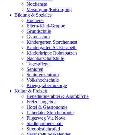
Notdienste
Versorgung/Entsorgung
Bildung & Soziales
Bücherei
Eltern-Kind-Gruppe
Grundschule
Gymnasium
Kindergarten Storchennest
Kindergarten St. Elisabeth
Kinderkrippe Rohrspatzen
Nachbarschaftshilfe
Tagespflege
Senioren
Seniorenzentrum
Volkshochschule
Kriegsgräberfürsorge
Kultur & Freizeit
Benediktinerabtei & Asamkirche
Freizeitangebot
Hotel & Gastronomie
Labertaler Storchenroute
Pilgerweg Via Nova
Städtepartnerschaft
Streuobstlehrpfad
Veranstaltungskalender