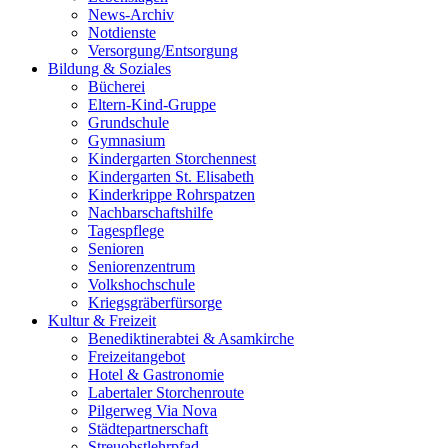
News-Archiv
Notdienste
Versorgung/Entsorgung
Bildung & Soziales
Bücherei
Eltern-Kind-Gruppe
Grundschule
Gymnasium
Kindergarten Storchennest
Kindergarten St. Elisabeth
Kinderkrippe Rohrspatzen
Nachbarschaftshilfe
Tagespflege
Senioren
Seniorenzentrum
Volkshochschule
Kriegsgräberfürsorge
Kultur & Freizeit
Benediktinerabtei & Asamkirche
Freizeitangebot
Hotel & Gastronomie
Labertaler Storchenroute
Pilgerweg Via Nova
Städtepartnerschaft
Streuobstlehrpfad