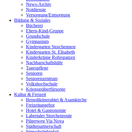
News-Archiv
Notdienste
Versorgung/Entsorgung
Bildung & Soziales
Bücherei
Eltern-Kind-Gruppe
Grundschule
Gymnasium
Kindergarten Storchennest
Kindergarten St. Elisabeth
Kinderkrippe Rohrspatzen
Nachbarschaftshilfe
Tagespflege
Senioren
Seniorenzentrum
Volkshochschule
Kriegsgräberfürsorge
Kultur & Freizeit
Benediktinerabtei & Asamkirche
Freizeitangebot
Hotel & Gastronomie
Labertaler Storchenroute
Pilgerweg Via Nova
Städtepartnerschaft
Streuobstlehrpfad