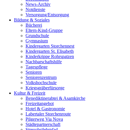
News-Archiv
Notdienste
Versorgung/Entsorgung
Bildung & Soziales
Bücherei
Eltern-Kind-Gruppe
Grundschule
Gymnasium
Kindergarten Storchennest
Kindergarten St. Elisabeth
Kinderkrippe Rohrspatzen
Nachbarschaftshilfe
Tagespflege
Senioren
Seniorenzentrum
Volkshochschule
Kriegsgräberfürsorge
Kultur & Freizeit
Benediktinerabtei & Asamkirche
Freizeitangebot
Hotel & Gastronomie
Labertaler Storchenroute
Pilgerweg Via Nova
Städtepartnerschaft
Streuobstlehrpfad