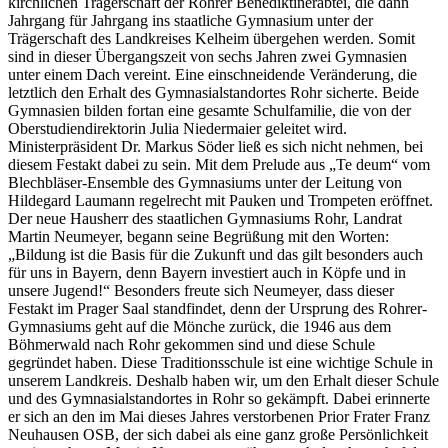
kirchlichen Trägerschaft der Rohrer Benediktinerabtei, die dann
Jahrgang für Jahrgang ins staatliche Gymnasium unter der
Trägerschaft des Landkreises Kelheim übergehen werden. Somit
sind in dieser Übergangszeit von sechs Jahren zwei Gymnasien
unter einem Dach vereint. Eine einschneidende Veränderung, die
letztlich den Erhalt des Gymnasialstandortes Rohr sicherte. Beide
Gymnasien bilden fortan eine gesamte Schulfamilie, die von der
Oberstudiendirektorin Julia Niedermaier geleitet wird.
Ministerpräsident Dr. Markus Söder ließ es sich nicht nehmen, bei
diesem Festakt dabei zu sein. Mit dem Prelude aus „Te deum“ vom
Blechbläser-Ensemble des Gymnasiums unter der Leitung von
Hildegard Laumann regelrecht mit Pauken und Trompeten eröffnet.
Der neue Hausherr des staatlichen Gymnasiums Rohr, Landrat
Martin Neumeyer, begann seine Begrüßung mit den Worten:
„Bildung ist die Basis für die Zukunft und das gilt besonders auch
für uns in Bayern, denn Bayern investiert auch in Köpfe und in
unsere Jugend!“ Besonders freute sich Neumeyer, dass dieser
Festakt im Prager Saal standfindet, denn der Ursprung des Rohrer-
Gymnasiums geht auf die Mönche zurück, die 1946 aus dem
Böhmerwald nach Rohr gekommen sind und diese Schule
gegründet haben. Diese Traditionsschule ist eine wichtige Schule in
unserem Landkreis. Deshalb haben wir, um den Erhalt dieser Schule
und des Gymnasialstandortes in Rohr so gekämpft. Dabei erinnerte
er sich an den im Mai dieses Jahres verstorbenen Prior Frater Franz
Neuhausen OSB, der sich dabei als eine ganz große Persönlichkeit