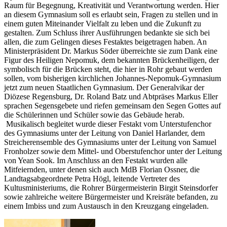
Raum für Begegnung, Kreativität und Verantwortung werden. Hier
an diesem Gymnasium soll es erlaubt sein, Fragen zu stellen und in
einem guten Miteinander Vielfalt zu leben und die Zukunft zu
gestalten. Zum Schluss ihrer Ausführungen bedankte sie sich bei
allen, die zum Gelingen dieses Festaktes beigetragen haben. An
Ministerpräsident Dr. Markus Söder überreichte sie zum Dank eine
Figur des Heiligen Nepomuk, dem bekannten Brückenheiligen, der
symbolisch für die Brücken steht, die hier in Rohr gebaut werden
sollen, vom bisherigen kirchlichen Johannes-Nepomuk-Gymnasium
jetzt zum neuen Staatlichen Gymnasium. Der Generalvikar der
Diözese Regensburg, Dr. Roland Batz und Abtpräses Markus Eller
sprachen Segensgebete und riefen gemeinsam den Segen Gottes auf
die Schülerinnen und Schüler sowie das Gebäude herab.
Musikalisch begleitet wurde dieser Festakt vom Unterstufenchor
des Gymnasiums unter der Leitung von Daniel Harlander, dem
Streicherensemble des Gymnasiums unter der Leitung von Samuel
Fronholzer sowie dem Mittel- und Oberstufenchor unter der Leitung
von Yean Sook. Im Anschluss an den Festakt wurden alle
Mitfeiernden, unter denen sich auch MdB Florian Ossner, die
Landtagsabgeordnete Petra Högl, leitende Vertreter des
Kultusministeriums, die Rohrer Bürgermeisterin Birgit Steinsdorfer
sowie zahlreiche weitere Bürgermeister und Kreisräte befanden, zu
einem Imbiss und zum Austausch in den Kreuzgang eingeladen.