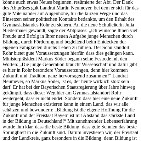
könne auch etwas Neues beginnen, resümierte der Abt. Der Dank
des Abtpräses galt Landrat Martin Neumeyer, bei dem er sich für das
gute Miteinander auf Augenhöhe, für die kurzen Wege und das
Einsetzen seiner politischen Kontakte bedankte, um den Erhalt des
Gymnasialstandes Rohr zu sichern. An die neue Schulleiterin Julia
Niedermaier gewandt, sagte der Abtpräses: „Ich wünsche Ihnen viel
Freude und Erfolg in Ihrer neuen Aufgabe junge Menschen durch
Bildung, durch Förderung und begleitend beim Entdecken der
eigenen Fähigkeiten durchs Leben zu führen. Der Schulstandort
Rohr bietet gute Voraussetzungen hierfür, dass dies gelingen kann.
Ministerpräsident Markus Söder begann seine Festrede mit den
Worten: „Die junge Generation braucht Wissenschaft und dafür gibt
es hier in Rohr besondere Voraussetzungen, denn hier kommen
Zukunft und Tradition ganz hervorragend zusammen!“ Landrat
Neumeyer, so Markus Söder, ist es, der heute wirklich stolz sein
darf. Er hat bei der Bayerischen Staatsregierung über Jahre hinweg
gekämpft, dass dieser Weg hier am Gymnasialstandort Rohr
weitergeht, dass er nicht endet. Sondern dass hier eine neue Zukunft
für junge Menschen existieren kann in einem Land, das wir alle
schätzen und bewundern: „Bildung ist die eigene Hoffnung für die
Zukunft und der Freistaat Bayern ist mit Abstand das stärkste Land
in der Bildung in Deutschland!“ Mit zunehmender Lebenserfahrung
wurde ihm klar, dass die beste Bildung, dass gute Schulen das beste
Sprungbrett in die Zukunft sind. Darum investieren wir, der Freistaat
und der Landkreis, ganz besonders in die Bildung, denn Bildung ist