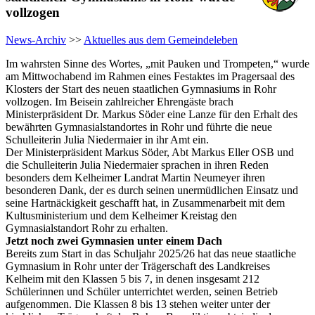
vollzogen
News-Archiv
>>
Aktuelles aus dem Gemeindeleben
Im wahrsten Sinne des Wortes, „mit Pauken und Trompeten,“ wurde
am Mittwochabend im Rahmen eines Festaktes im Pragersaal des
Klosters der Start des neuen staatlichen Gymnasiums in Rohr
vollzogen. Im Beisein zahlreicher Ehrengäste brach
Ministerpräsident Dr. Markus Söder eine Lanze für den Erhalt des
bewährten Gymnasialstandortes in Rohr und führte die neue
Schulleiterin Julia Niedermaier in ihr Amt ein.
Der Ministerpräsident Markus Söder, Abt Markus Eller OSB und
die Schulleiterin Julia Niedermaier sprachen in ihren Reden
besonders dem Kelheimer Landrat Martin Neumeyer ihren
besonderen Dank, der es durch seinen unermüdlichen Einsatz und
seine Hartnäckigkeit geschafft hat, in Zusammenarbeit mit dem
Kultusministerium und dem Kelheimer Kreistag den
Gymnasialstandort Rohr zu erhalten.
Jetzt noch zwei Gymnasien unter einem Dach
Bereits zum Start in das Schuljahr 2025/26 hat das neue staatliche
Gymnasium in Rohr unter der Trägerschaft des Landkreises
Kelheim mit den Klassen 5 bis 7, in denen insgesamt 212
Schülerinnen und Schüler unterrichtet werden, seinen Betrieb
aufgenommen. Die Klassen 8 bis 13 stehen weiter unter der