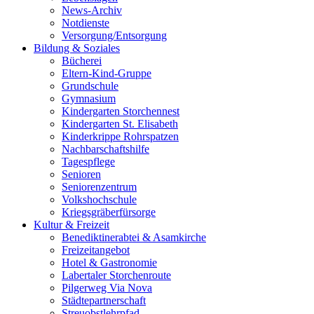
News-Archiv
Notdienste
Versorgung/Entsorgung
Bildung & Soziales
Bücherei
Eltern-Kind-Gruppe
Grundschule
Gymnasium
Kindergarten Storchennest
Kindergarten St. Elisabeth
Kinderkrippe Rohrspatzen
Nachbarschaftshilfe
Tagespflege
Senioren
Seniorenzentrum
Volkshochschule
Kriegsgräberfürsorge
Kultur & Freizeit
Benediktinerabtei & Asamkirche
Freizeitangebot
Hotel & Gastronomie
Labertaler Storchenroute
Pilgerweg Via Nova
Städtepartnerschaft
Streuobstlehrpfad