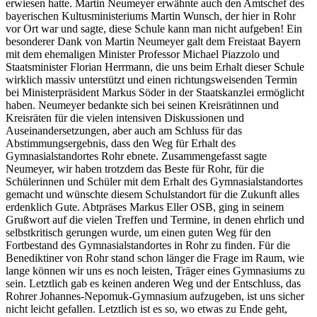
erwiesen hatte. Martin Neumeyer erwähnte auch den Amtschef des
bayerischen Kultusministeriums Martin Wunsch, der hier in Rohr
vor Ort war und sagte, diese Schule kann man nicht aufgeben! Ein
besonderer Dank von Martin Neumeyer galt dem Freistaat Bayern
mit dem ehemaligen Minister Professor Michael Piazzolo und
Staatsminister Florian Herrmann, die uns beim Erhalt dieser Schule
wirklich massiv unterstützt und einen richtungsweisenden Termin
bei Ministerpräsident Markus Söder in der Staatskanzlei ermöglicht
haben. Neumeyer bedankte sich bei seinen Kreisrätinnen und
Kreisräten für die vielen intensiven Diskussionen und
Auseinandersetzungen, aber auch am Schluss für das
Abstimmungsergebnis, dass den Weg für Erhalt des
Gymnasialstandortes Rohr ebnete. Zusammengefasst sagte
Neumeyer, wir haben trotzdem das Beste für Rohr, für die
Schülerinnen und Schüler mit dem Erhalt des Gymnasialstandortes
gemacht und wünschte diesem Schulstandort für die Zukunft alles
erdenklich Gute. Abtpräses Markus Eller OSB, ging in seinem
Grußwort auf die vielen Treffen und Termine, in denen ehrlich und
selbstkritisch gerungen wurde, um einen guten Weg für den
Fortbestand des Gymnasialstandortes in Rohr zu finden. Für die
Benediktiner von Rohr stand schon länger die Frage im Raum, wie
lange können wir uns es noch leisten, Träger eines Gymnasiums zu
sein. Letztlich gab es keinen anderen Weg und der Entschluss, das
Rohrer Johannes-Nepomuk-Gymnasium aufzugeben, ist uns sicher
nicht leicht gefallen. Letztlich ist es so, wo etwas zu Ende geht,