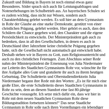
Zukunft und Bildung in Bayern ist noch einmal etwas ganz
Besonderes. Söder sprach sich auch für Leistungsabfragen und
Notenerhebungen im Schulbetrieb aus. An bayerischen Schulen sei
es zudem wichtig, dass nicht nur Wissen, sondern auch
Charakterbildung gelehrt werden. Es soll hier an dem Gymnasium
in Rohr der Glaube an eine starke Demokratie, gestützt von einer
christlichen Prägung, gelehrt werden. Hier gehört es auch, dass den
Schülern die Chance gegeben wird, den Charakter und die eigene
Persönlichkeit zu entwickeln. Der Ministerpräsident gab auch zu
bedenken, dass in all den Gesellschaften, in denen es auch in
Deutschland über Jahrzehnte keine christliche Prägung gegeben
hatte, sich die Gesellschaft nicht automatisch gut entwickelt habe.
Deshalb stehen wir in Bayern zu Gott, zum Religionsunterricht und
auch zu den christlichen Feiertagen. Zum Abschluss seiner Rede
nahm der Ministerpräsident die Ernennung von Julia Niedermaier
zur Leiterin des Staatlichen Gymnasiums Rohr vor, wünschte ihr für
ihre Aufgabe alles Gute und gratulierte ihr auch zu ihrem heutigen
Geburtstag. Die Schulleiterin und Oberstudiendirektorin Julia
Niedermaier begann ihre Rede mit den Worten: „Es ist für mich eine
große Ehre, die erste Schulleiterin dieses Staatlichen Gymnasiums in
Rohr zu sein, dem an diesem Standort eine fast 80-jährige
Geschichte vorausgeht. Ich setze mich dafür ein, dass wir hier in
Rohr mit dem neuen Staatlichen Gymnasium Rohr diese
Bildungstradition fortsetzen können!“ Das neue Staatliche
Gymnasium in Rohr solle nach ihren Vorstellungen ein lebendiger