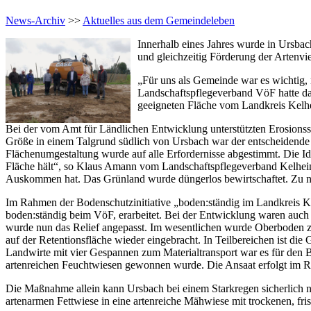
News-Archiv
>>
Aktuelles aus dem Gemeindeleben
Innerhalb eines Jahres wurde in Ursb
und gleichzeitig Förderung der Artenviel
„Für uns als Gemeinde war es wichtig
Landschaftspflegeverband VöF hatte dan
geeigneten Fläche vom Landkreis Kelhei
Bei der vom Amt für Ländlichen Entwicklung unterstützten Erosionssch
Größe in einem Talgrund südlich von Ursbach war der entscheidende 
Flächenumgestaltung wurde auf alle Erfordernisse abgestimmt. Die Id
Fläche hält“, so Klaus Amann vom Landschaftspflegeverband Kelheim. 
Auskommen hat. Das Grünland wurde düngerlos bewirtschaftet. Zu näh
Im Rahmen der Bodenschutzinitiative „boden:ständig im Landkreis 
boden:ständig beim VöF, erarbeitet. Bei der Entwicklung waren auch 
wurde nun das Relief angepasst. Im wesentlichen wurde Oberboden z
auf der Retentionsfläche wieder eingebracht. In Teilbereichen ist di
Landwirte mit vier Gespannen zum Materialtransport war es für den B
artenreichen Feuchtwiesen gewonnen wurde. Die Ansaat erfolgt im 
Die Maßnahme allein kann Ursbach bei einem Starkregen sicherlich nic
artenarmen Fettwiese in eine artenreiche Mähwiese mit trockenen, fr