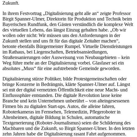
Zukunft.
In ihrem Festvortrag „Digitalisierung geht alle an“ zeigte Professor
Birgit Spanner-Ulmer, Direktorin für Produktion und Technik beim
Bayerischen Rundfunk, den Gästen verständlich die komplexe Welt
des virtuellen Lebens, das längst Einzug gehalten habe. „Ob wir
wollen oder nicht: Wir müssen uns den Anforderungen in der
Zukunft stellen und uns fit für das digitale Zeitalter machen“,
betonte ebenfalls Bürgermeister Rumpel. Virtuelle Dienstleistungen
im Rathaus, bei Liegenschaften, Betriebsansiedlungen,
Straßensanierungen oder Ausweisung von Neubaugebieten – kein
Weg führe mehr an der Digitalisierung vorbei. Glasfaser sei ein
absolutes „Muss“ für eine aufstrebende Gemeinde geworden.
Digitalisierung stürze Politiker, bilde Protestgemeinschaften oder
bringe Konzerne in Bedrängnis, klärte Spanner-Ulmer auf. Längst
sei mit der digital vernetzten Öffentlichkeit eine neue Macht- und
Einflusssphäre entstanden. Die digitale Revolution lasse keine
Branche und kein Unternehmen unberührt – von alteingesessenen
Firmen bis zu digitalen Start-ups. Autos, die alleine fahren,
Roboterkameras im Fernsehen, Telemedizin, Pflegeroboter in
Altenheimen, digitale Bildung in Schulen, automatische
Textgenerierung (Roboter-Journalismus) seien die Schilderung des
Machbaren und die Zukunft, so Birgit Spanner-Ulmer. In den letzten
zehn Jahren habe die Digitalisierung rasant Fahrt aufgenommen.