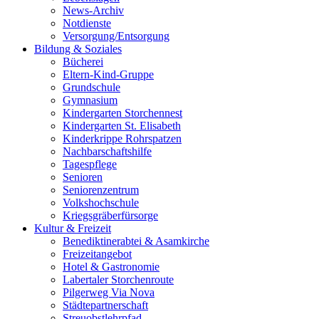
News-Archiv
Notdienste
Versorgung/Entsorgung
Bildung & Soziales
Bücherei
Eltern-Kind-Gruppe
Grundschule
Gymnasium
Kindergarten Storchennest
Kindergarten St. Elisabeth
Kinderkrippe Rohrspatzen
Nachbarschaftshilfe
Tagespflege
Senioren
Seniorenzentrum
Volkshochschule
Kriegsgräberfürsorge
Kultur & Freizeit
Benediktinerabtei & Asamkirche
Freizeitangebot
Hotel & Gastronomie
Labertaler Storchenroute
Pilgerweg Via Nova
Städtepartnerschaft
Streuobstlehrpfad