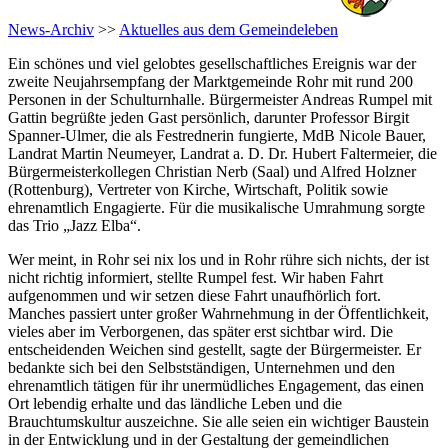
News-Archiv
>>
Aktuelles aus dem Gemeindeleben
Ein schönes und viel gelobtes gesellschaftliches Ereignis war der
zweite Neujahrsempfang der Marktgemeinde Rohr mit rund 200
Personen in der Schulturnhalle. Bürgermeister Andreas Rumpel mit
Gattin begrüßte jeden Gast persönlich, darunter Professor Birgit
Spanner-Ulmer, die als Festrednerin fungierte, MdB Nicole Bauer,
Landrat Martin Neumeyer, Landrat a. D. Dr. Hubert Faltermeier, die
Bürgermeisterkollegen Christian Nerb (Saal) und Alfred Holzner
(Rottenburg), Vertreter von Kirche, Wirtschaft, Politik sowie
ehrenamtlich Engagierte. Für die musikalische Umrahmung sorgte
das Trio „Jazz Elba“.
Wer meint, in Rohr sei nix los und in Rohr rühre sich nichts, der ist
nicht richtig informiert, stellte Rumpel fest. Wir haben Fahrt
aufgenommen und wir setzen diese Fahrt unaufhörlich fort.
Manches passiert unter großer Wahrnehmung in der Öffentlichkeit,
vieles aber im Verborgenen, das später erst sichtbar wird. Die
entscheidenden Weichen sind gestellt, sagte der Bürgermeister. Er
bedankte sich bei den Selbstständigen, Unternehmen und den
ehrenamtlich tätigen für ihr unermüdliches Engagement, das einen
Ort lebendig erhalte und das ländliche Leben und die
Brauchtumskultur auszeichne. Sie alle seien ein wichtiger Baustein
in der Entwicklung und in der Gestaltung der gemeindlichen