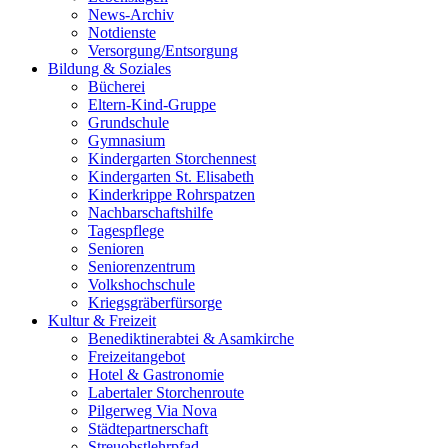
News-Archiv
Notdienste
Versorgung/Entsorgung
Bildung & Soziales
Bücherei
Eltern-Kind-Gruppe
Grundschule
Gymnasium
Kindergarten Storchennest
Kindergarten St. Elisabeth
Kinderkrippe Rohrspatzen
Nachbarschaftshilfe
Tagespflege
Senioren
Seniorenzentrum
Volkshochschule
Kriegsgräberfürsorge
Kultur & Freizeit
Benediktinerabtei & Asamkirche
Freizeitangebot
Hotel & Gastronomie
Labertaler Storchenroute
Pilgerweg Via Nova
Städtepartnerschaft
Streuobstlehrpfad