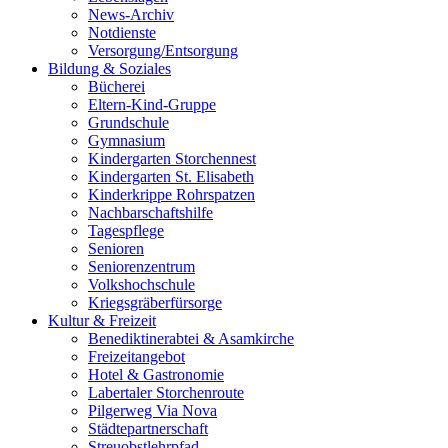
News-Archiv
Notdienste
Versorgung/Entsorgung
Bildung & Soziales
Bücherei
Eltern-Kind-Gruppe
Grundschule
Gymnasium
Kindergarten Storchennest
Kindergarten St. Elisabeth
Kinderkrippe Rohrspatzen
Nachbarschaftshilfe
Tagespflege
Senioren
Seniorenzentrum
Volkshochschule
Kriegsgräberfürsorge
Kultur & Freizeit
Benediktinerabtei & Asamkirche
Freizeitangebot
Hotel & Gastronomie
Labertaler Storchenroute
Pilgerweg Via Nova
Städtepartnerschaft
Streuobstlehrpfad