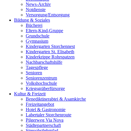
News-Archiv
Notdienste
Versorgung/Entsorgung
Bildung & Soziales
Bücherei
Eltern-Kind-Gruppe
Grundschule
Gymnasium
Kindergarten Storchennest
Kindergarten St. Elisabeth
Kinderkrippe Rohrspatzen
Nachbarschaftshilfe
Tagespflege
Senioren
Seniorenzentrum
Volkshochschule
Kriegsgräberfürsorge
Kultur & Freizeit
Benediktinerabtei & Asamkirche
Freizeitangebot
Hotel & Gastronomie
Labertaler Storchenroute
Pilgerweg Via Nova
Städtepartnerschaft
Streuobstlehrpfad