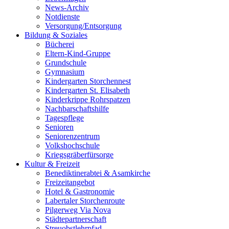
News-Archiv
Notdienste
Versorgung/Entsorgung
Bildung & Soziales
Bücherei
Eltern-Kind-Gruppe
Grundschule
Gymnasium
Kindergarten Storchennest
Kindergarten St. Elisabeth
Kinderkrippe Rohrspatzen
Nachbarschaftshilfe
Tagespflege
Senioren
Seniorenzentrum
Volkshochschule
Kriegsgräberfürsorge
Kultur & Freizeit
Benediktinerabtei & Asamkirche
Freizeitangebot
Hotel & Gastronomie
Labertaler Storchenroute
Pilgerweg Via Nova
Städtepartnerschaft
Streuobstlehrpfad