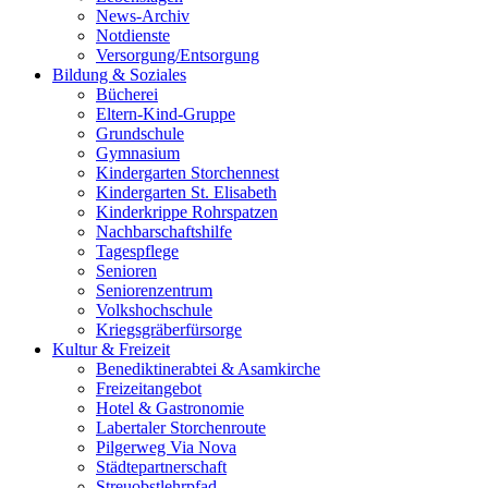
News-Archiv
Notdienste
Versorgung/Entsorgung
Bildung & Soziales
Bücherei
Eltern-Kind-Gruppe
Grundschule
Gymnasium
Kindergarten Storchennest
Kindergarten St. Elisabeth
Kinderkrippe Rohrspatzen
Nachbarschaftshilfe
Tagespflege
Senioren
Seniorenzentrum
Volkshochschule
Kriegsgräberfürsorge
Kultur & Freizeit
Benediktinerabtei & Asamkirche
Freizeitangebot
Hotel & Gastronomie
Labertaler Storchenroute
Pilgerweg Via Nova
Städtepartnerschaft
Streuobstlehrpfad