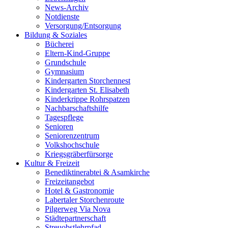
News-Archiv
Notdienste
Versorgung/Entsorgung
Bildung & Soziales
Bücherei
Eltern-Kind-Gruppe
Grundschule
Gymnasium
Kindergarten Storchennest
Kindergarten St. Elisabeth
Kinderkrippe Rohrspatzen
Nachbarschaftshilfe
Tagespflege
Senioren
Seniorenzentrum
Volkshochschule
Kriegsgräberfürsorge
Kultur & Freizeit
Benediktinerabtei & Asamkirche
Freizeitangebot
Hotel & Gastronomie
Labertaler Storchenroute
Pilgerweg Via Nova
Städtepartnerschaft
Streuobstlehrpfad