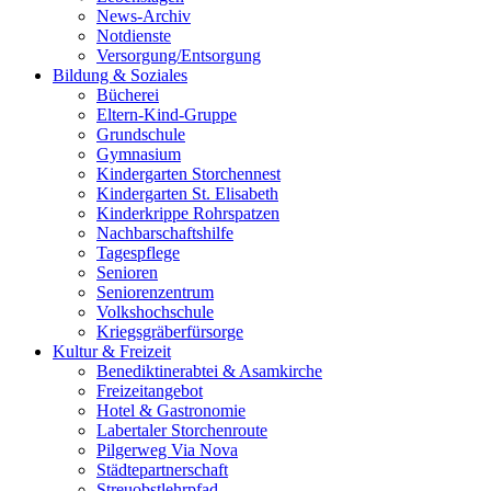
News-Archiv
Notdienste
Versorgung/Entsorgung
Bildung & Soziales
Bücherei
Eltern-Kind-Gruppe
Grundschule
Gymnasium
Kindergarten Storchennest
Kindergarten St. Elisabeth
Kinderkrippe Rohrspatzen
Nachbarschaftshilfe
Tagespflege
Senioren
Seniorenzentrum
Volkshochschule
Kriegsgräberfürsorge
Kultur & Freizeit
Benediktinerabtei & Asamkirche
Freizeitangebot
Hotel & Gastronomie
Labertaler Storchenroute
Pilgerweg Via Nova
Städtepartnerschaft
Streuobstlehrpfad